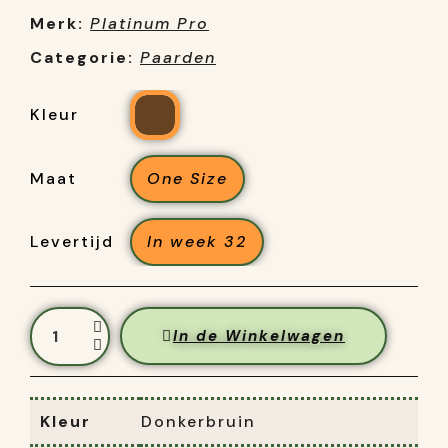
Merk:
Platinum Pro
Categorie:
Paarden
Kleur
Maat
One Size
Levertijd
In week 32
In de Winkelwagen
Kleur
Donkerbruin