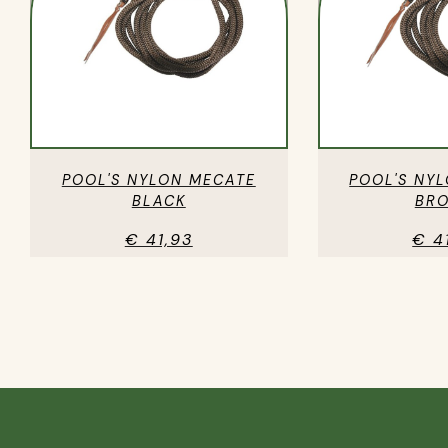
POOL'S NYLON MECATE
POOL'S NY
BLACK
BR
€ 41,93
€ 4