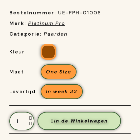
Bestelnummer:
UE-PPH-01006
Merk:
Platinum Pro
Categorie:
Paarden
Kleur
Maat
One Size
Levertijd
In week 33
In de Winkelwagen