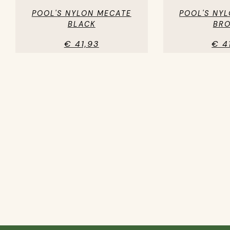
POOL'S NYLON MECATE
POOL'S NY
BLACK
BR
€ 41,93
€ 4