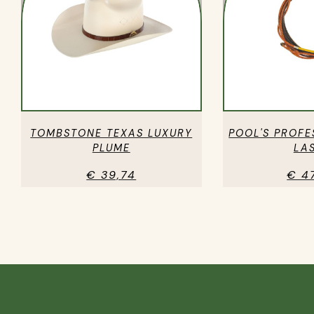
TOMBSTONE TEXAS LUXURY
POOL'S PROFE
PLUME
LA
€ 39,74
€ 4