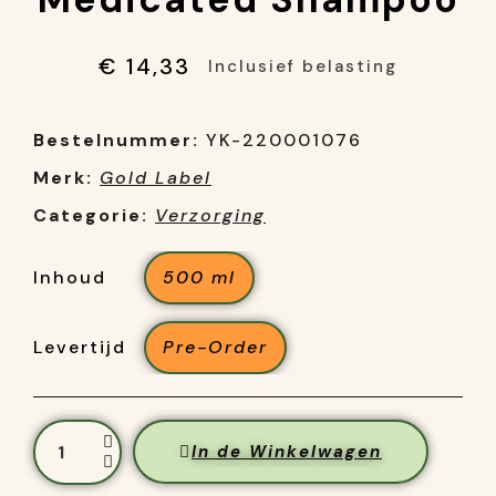
€ 14,33
Inclusief belasting
Bestelnummer:
YK-220001076
Merk:
Gold Label
Categorie:
Verzorging
Inhoud
500 ml
Levertijd
Pre-Order
In de Winkelwagen