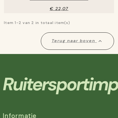
€ 22,07
Item 1-2 van 2 in totaal item(s)

Terug naar boven
Ruitersportimp
Informatie