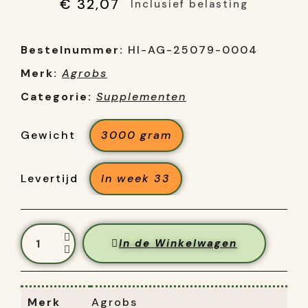
€ 32,07
Inclusief belasting
Bestelnummer:
HI-AG-25079-0004
Merk:
Agrobs
Categorie:
Supplementen
Gewicht
3000 gram
Levertijd
In week 33
In de Winkelwagen
Merk
Agrobs