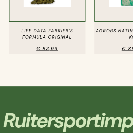
LIFE DATA FARRIER'S
AGROBS NATUR
FORMULA ORIGINAL
K
€ 83,99
€ 8
Ruitersportimp