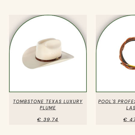
TOMBSTONE TEXAS LUXURY
POOL'S PROFE
PLUME
LA
€ 39,74
€ 4