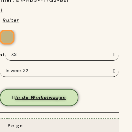
mmer:
EN-HDS-FING2-BEI
l
:
Ruiter
at
In de Winkelwagen
Beige