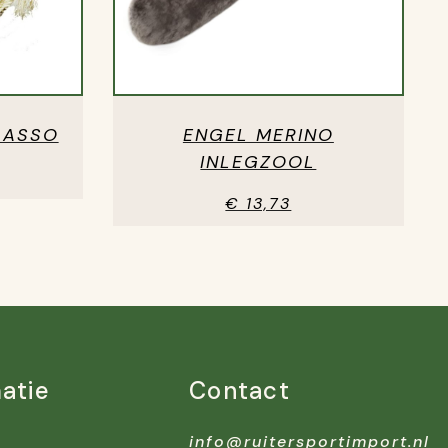
LASSO
ENGEL MERINO
INLEGZOOL
€ 13,73
atie
Contact
info@ruitersportimport.nl