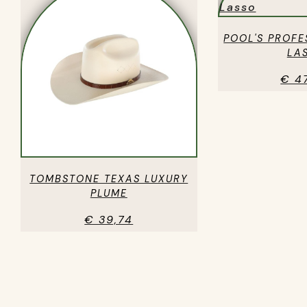
POOL'S PROFE
LA
€ 4
TOMBSTONE TEXAS LUXURY
PLUME
€ 39,74