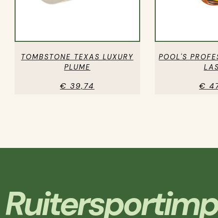
TOMBSTONE TEXAS LUXURY
POOL'S PROFE
PLUME
LA
€ 39,74
€ 4
Ruitersportimp